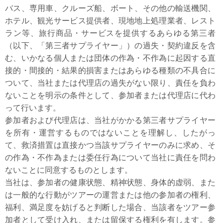
バス、専用車、クルーズ船、ボート、その他の輸送機関、
ホテル、観光サービス提供者、現地地上処理業者、レスト
ラン等、旅行商品・サービスを提供するあらゆる第三者
（以下、「第三者サプライヤー」）の過失・契約違反を含
む、いかなる個人または団体の作為・不作為に起因する直
接的・間接的・結果的損害またはあらゆる種類の不具合に
ついて、当社または代理店の過失がない限り、責任を負わ
ないことを明示の条件として、参加者または代理店に代わ
って行います。
参加者および代理店は、当社がかかる第三者サプライヤー
を所有・運営するものではないことを理解し、したがっ
て、救済措置は直接かつ当該サプライヤーのみに求め、そ
の作為・不作為または委任行為について当社に責任を問わ
ないことに同意するものとします。
当社は、参加者の健康状態、精神状態、身体的虚弱、また
は一般的な行動がツアーの運営または他の参加者の権利、
福利、満足度を妨げると判断した場合、当該者をツアー参
加者として受け入れ、または留保する権利を有します。参