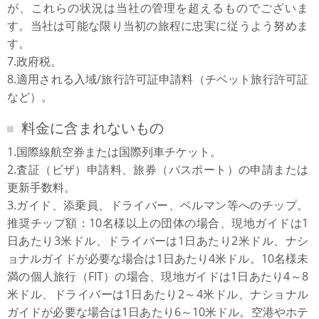
が、これらの状況は当社の管理を超えるものでございま
す。当社は可能な限り当初の旅程に忠実に従うよう努めま
す。
7.政府税。
8.適用される入域/旅行許可証申請料（チベット旅行許可証
など）。
料金に含まれないもの
1.国際線航空券または国際列車チケット。
2.査証（ビザ）申請料、旅券（パスポート）の申請または
更新手数料。
3.ガイド、添乗員、ドライバー、ベルマン等へのチップ。
推奨チップ額：10名様以上の団体の場合、現地ガイドは1
日あたり3米ドル、ドライバーは1日あたり2米ドル、ナシ
ョナルガイドが必要な場合は1日あたり4米ドル。10名様未
満の個人旅行（FIT）の場合、現地ガイドは1日あたり4～8
米ドル、ドライバーは1日あたり2～4米ドル、ナショナル
ガイドが必要な場合は1日あたり6～10米ドル。空港やホテ