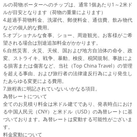
ルの荷物ポーターへのチップは、通常1個あたり1～2米ド
ルが目安となります（荷物の重量によります）
4.超過手荷物料金、洗濯代、郵便料金、通信費、飲み物代
などの個人的な費用。
5.オプショナルな食事、ショー、周遊観光。お客様がご希
望される場合は別途追加料金がかかります。
6.自然災害、火災、天候、国および地方自治体の命令、政
変、ストライキ、戦争、暴動、検疫、税関規制、事故によ
る損害または傷害など、当社（Top China Travel）の管理
を超える事由、および旅行者の法律違反行為により発生し
たあらゆる変更による費用。
7.旅程表に明記されていないいかなる項目。
為替レートについて
全てのお見積り料金は米ドル建てであり、発表時点におけ
る中国人民元（CNY）と米ドル（USD）の為替レートに基
づいております。為替レートは変動する可能性がございま
す。
料金変動について