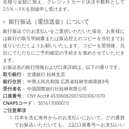
見積り金額に加え、クレジットカード決済手数料として
2.5％～3％を別途申し受けます。
銀行振込（電信送金）について
銀行振込でのお支払いをご選択いただいた場合、お客様に
は銀行の取引明細書または振込控えのコピーを当社までお
送りいただくようお願いいたします。コピーを受領後、当
社にてただちにご予約確定の手続きを進めさせていただき
ます。
お振込先の銀行情報および口座詳細は、以下の通りです。
取引銀行
： 交通銀行 桂林支店
銀行住所
： 中華人民共和国 広西省桂林市南環路8号
受付者名
： 中国国際旅行社桂林有限公司
口座番号
： CNY Acct# 453060820015003061070
CNAPSコード
： 301617000010
ご注意事項
日本を含む海外からのお支払いにおいて、どの通貨
でお振込いただいても、上記口座番号へお支払いい