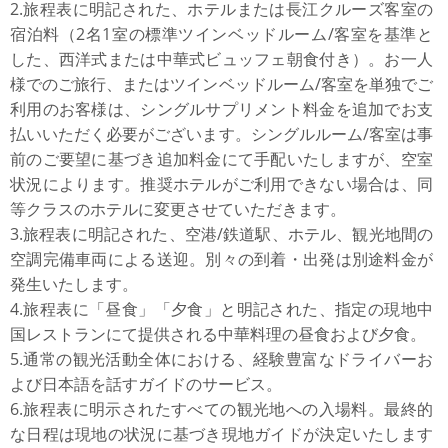
2.旅程表に明記された、ホテルまたは長江クルーズ客室の
宿泊料（2名1室の標準ツインベッドルーム/客室を基準と
した、西洋式または中華式ビュッフェ朝食付き）。お一人
様でのご旅行、またはツインベッドルーム/客室を単独でご
利用のお客様は、シングルサプリメント料金を追加でお支
払いいただく必要がございます。シングルルーム/客室は事
前のご要望に基づき追加料金にて手配いたしますが、空室
状況によります。推奨ホテルがご利用できない場合は、同
等クラスのホテルに変更させていただきます。
3.旅程表に明記された、空港/鉄道駅、ホテル、観光地間の
空調完備車両による送迎。別々の到着・出発は別途料金が
発生いたします。
4.旅程表に「昼食」「夕食」と明記された、指定の現地中
国レストランにて提供される中華料理の昼食および夕食。
5.通常の観光活動全体における、経験豊富なドライバーお
よび日本語を話すガイドのサービス。
6.旅程表に明示されたすべての観光地への入場料。最終的
な日程は現地の状況に基づき現地ガイドが決定いたします