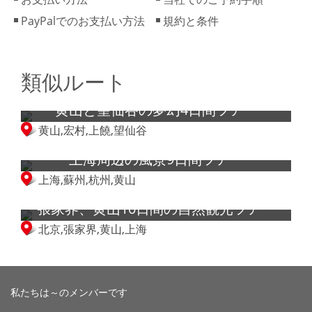
PayPalでのお支払い方法
規約と条件
類似ルート
黄山と望仙谷の夢幻4日間ツアー
黄山,宏村,上饒,望仙谷
上海周辺の風景9日間ツアー
上海,蘇州,杭州,黄山
張家界、黄山10日間の自然観光ツアー
北京,張家界,黄山,上海
私たちは～のメンバーです