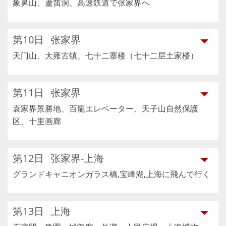
象鼻山、蘆笛洞、高速鉄道で张家界へ
第10日
张家界
天门山、大雍古镇、七十二寨楼（七十二层土家楼）
第11日
张家界
袁家界景勝地、百龍エレベーター、天子山自然保護
区、十里画廊
第12日
张家界-上海
グランドキャニオンガラス橋,宝峰湖,上海に飛んで行く
第13日
上海