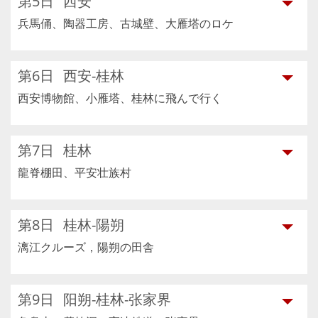
第5日
西安
兵馬俑、陶器工房、古城壁、大雁塔のロケ
第6日
西安-桂林
西安博物館、小雁塔、桂林に飛んで行く
第7日
桂林
龍脊棚田、平安壮族村
第8日
桂林-陽朔
漓江クルーズ，陽朔の田舎
第9日
阳朔-桂林-张家界