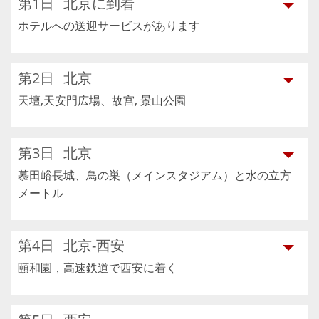
第1日
北京に到着
ホテルへの送迎サービスがあります
第2日
北京
天壇,天安門広場、故宫, 景山公園
第3日
北京
慕田峪長城、鳥の巣（メインスタジアム）と水の立方
メートル
第4日
北京-西安
頤和園，高速鉄道で西安に着く